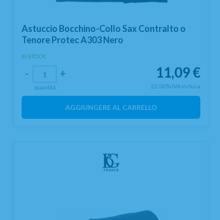
Astuccio Bocchino-Collo Sax Contralto o
Tenore Protec A303 Nero
IN STOCK
11,09
€
-
+
22.00%
IVA inclusa
quantità
AGGIUNGERE AL CARRELLO