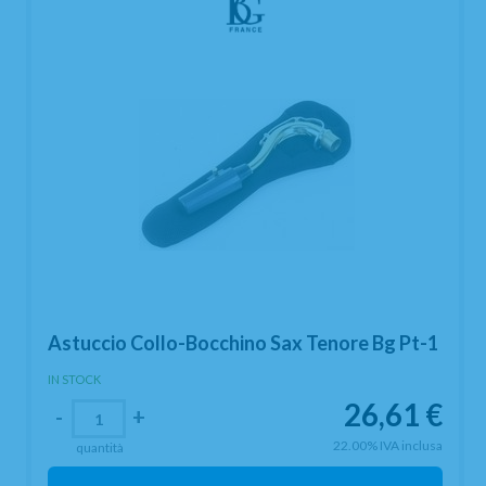
Astuccio Collo-Bocchino Sax Tenore Bg Pt-1
IN STOCK
26,61
€
-
+
22.00%
IVA inclusa
quantità