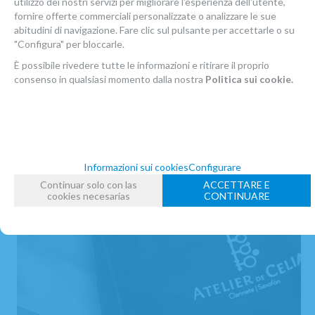
utilizzo dei nostri servizi per migliorare l'esperienza dell'utente,
fornire offerte commerciali personalizzate o analizzare le sue
IN STOCK
abitudini di navigazione. Fare clic sul pulsante per accettarle o su
17,52
€
-
+
"Configura" per bloccarle.
22.00%
IVA inclusa
È possibile rivedere tutte le informazioni e ritirare il proprio
quantità
consenso in qualsiasi momento dalla nostra
Politica sui cookie.
AGGIUNGERE AL CARRELLO
Informazioni sui cookies
Configurare
Continuar solo con las
ACCETTARE E
cookies necesarias
CONTINUARE