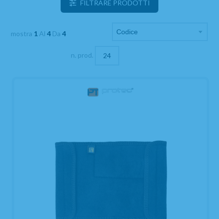
FILTRARE PRODOTTI
mostra
1
Al
4
Da
4
n. prod.