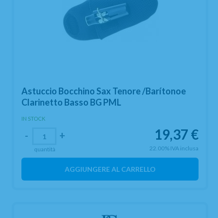
Astuccio Bocchino Sax Tenore /Barítonoe
Clarinetto Basso BG PML
IN STOCK
19,37
€
-
+
22.00%
IVA inclusa
quantità
AGGIUNGERE AL CARRELLO