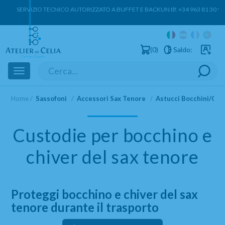
SERVIZIO TECNICO AUTORIZZATO A BUFFET E BACKUN
tlf. +34 963 81 30 9
0
Saldo:
Utenti reg
Toggle
navigation
Home
Sassofoni
Accessori Sax Tenore
Astucci Bocchini/Coll
Custodie per bocchino e
chiver del sax tenore
Proteggi bocchino e chiver del sax
tenore durante il trasporto