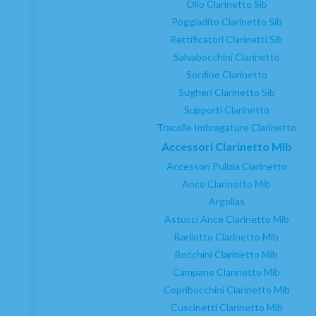
Olio Clarinetto Sib
Poggiadito Clarinetto Sib
Rettificatori Clarinetti Sib
Salvabocchini Clarinetto
Sordine Clarinetto
Sugheri Clarinetto Sib
Supporti Clarinetto
Tracolle Imbragature Clarinetto
Accessori Clarinetto MIb
C/ Maria Llacer 8 Bajo - 46007 Valencia
Accessori Pulizia Clarinetto
+34 963 81 30 96
|
info@atelierdecelia.com
Ance Clarinetto Mib
Argollas
Astucci Ance Clarinetto Mib
Chi siamo
Domandi frequenti
Barilotto Clarinetto Mib
Bocchini Clarinetto Mib
Campane Clarinetto Mib
Clarinetti
Copribocchini Clarinetto Mib
Saxofoni
Cuscinetti Clarinetto Mib
Accessori