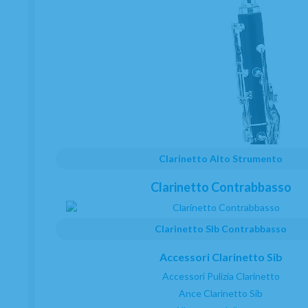
Juego Zapatillas Saxo Soprano Selmer Jubile
Clarinetto Alto Strumento
Serie III
Clarinetto Contrabbasso
ESAURITO
140,45
€
-
+
Clarinetto SIb Contrabbasso
22.00%
IVA inclusa
quantità
Accessori Clarinetto Sib
PRENOTA CON PAGAMENTO
Accessori Pulizia Clarinetto
Ance Clarinetto Sib