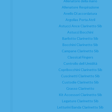
Allenatore della mano
mostra
1
Al
2
Da
2
Allenatore Respirazione
n. prod.
Anello Di accordatura
Argollas Porta Atril
Abbonatevi e godete di vantaggi ed
Astucci Ance Clarinetto Sib
esclusive
Astucci Bocchini
Barilotto Clarinetto Sib
Siate i primi a ricevere le novità e a usufruire di sconti e
Bocchini Clarinetto Sib
promozioni esclusive.
Campane Clarinetto Sib
Classical Fingers
Controllo dell Umidità
Copribocchini Clarinetto Sib
Cuscinetti Clarinetto Sib
Custodie Clarinetto Sib
Ho letto e accetto
l'invio di annunci
Grasso Clarinetto
Kit Accessori Clarinetto Sib
Legature Clarinetto Sib
Letturini Banda Clarinetto Sib