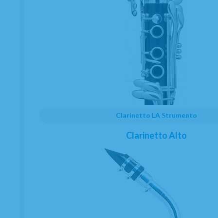
Juego Zapatillas Saxo Soprano Selmer Jubile
SA80 II
ESAURITO
122,68
€
-
+
22.00%
IVA inclusa
quantità
Clarinetto LA Strumento
PRENOTA CON PAGAMENTO
Clarinetto Alto