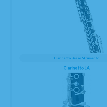
mostra
1
Al
2
Da
2
n. prod.
Clarinetto Basso Strumento
Clarinetto LA