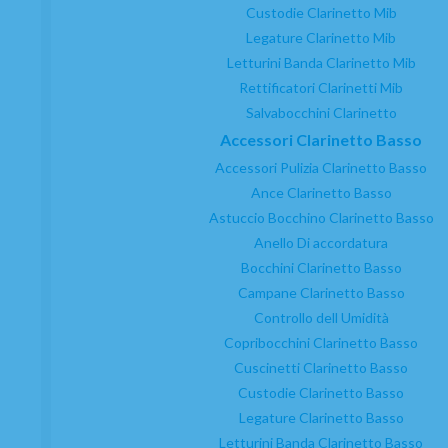
Custodie Clarinetto Mib
Novità
Legature Clarinetto Mib
Servizio Clienti
Letturini Banda Clarinetto Mib
Contatto
Rettificatori Clarinetti Mib
Lavora con noi
Salvabocchini Clarinetto
Condizioni generali di contratto
Accessori Clarinetto Basso
Costi di spedizione
Informativa sulla privacy
Accessori Pulizia Clarinetto Basso
Informativa sui cookie
Ance Clarinetto Basso
Consenso all'invio di pubblicità
Astuccio Bocchino Clarinetto Basso
Anello Di accordatura
Bocchini Clarinetto Basso
Campane Clarinetto Basso
Controllo dell Umidità
Copribocchini Clarinetto Basso
Cuscinetti Clarinetto Basso
Custodie Clarinetto Basso
SERVIZIO TECNICO AUTORIZZATO
Legature Clarinetto Basso
Letturini Banda Clarinetto Basso