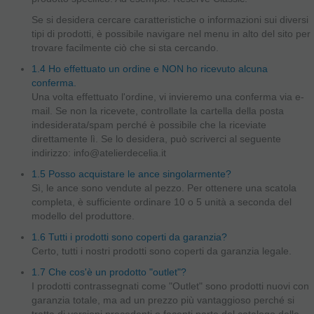
Se si desidera cercare caratteristiche o informazioni sui diversi
tipi di prodotti, è possibile navigare nel menu in alto del sito per
trovare facilmente ciò che si sta cercando.
1.4 Ho effettuato un ordine e NON ho ricevuto alcuna
conferma.
Una volta effettuato l'ordine, vi invieremo una conferma via e-
mail. Se non la ricevete, controllate la cartella della posta
indesiderata/spam perché è possibile che la riceviate
direttamente lì. Se lo desidera, può scriverci al seguente
indirizzo: info@atelierdecelia.it
1.5 Posso acquistare le ance singolarmente?
Sì, le ance sono vendute al pezzo. Per ottenere una scatola
completa, è sufficiente ordinare 10 o 5 unità a seconda del
modello del produttore.
1.6 Tutti i prodotti sono coperti da garanzia?
Certo, tutti i nostri prodotti sono coperti da garanzia legale.
1.7 Che cos'è un prodotto "outlet"?
I prodotti contrassegnati come "Outlet" sono prodotti nuovi con
garanzia totale, ma ad un prezzo più vantaggioso perché si
tratta di versioni precedenti o facenti parte del catalogo delle