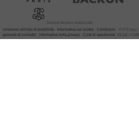
Servizio tecnico autorizzato
consenso all'invio di pubblicità
-
Informativa sui cookie
-
Condizioni
0.079 seg /
generali di contratto
-
Informativa sulla privacy
-
Costi di spedizione
39 sql
/ 4 MB