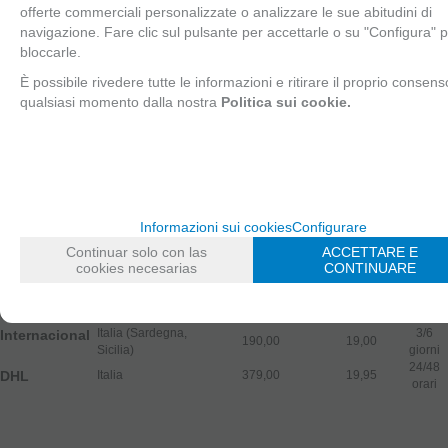
nostro magazzino e dei giorni festivi della località di ricezione
offerte commerciali personalizzate o analizzare le sue abitudini di
dell'ordine, poiché in questi giorni non si effettuerà la consegna.
navigazione. Fare clic sul pulsante per accettarle o su "Configura" 
bloccarle.
Il destinatario deve tenere conto delle disposizioni del paese di
destinazione per l'importazione degli articoli ordinati, in quanto la
È possibile rivedere tutte le informazioni e ritirare il proprio consens
Bottega di Celia non è responsabile di queste. L'Atelier di Celia non
qualsiasi momento dalla nostra
Politica sui cookie.
sarà responsabile degli effetti prodotti da scioperi o altre circostanze al
di fuori del suo controllo.
L'Atelier di Celia non sarà responsabile di ritardi nello sdoganamento o
se le autorità locali decidono di confiscare un articolo contenuto in una
spedizione.
Informazioni sui cookies
Configurare
Continuar solo con las
ACCETTARE E
Spedizione
Prezzo
cookies necesarias
CONTINUARE
Operatore
Regione
Tempo
gratuita da
vendita
3/6
Italia
150,00
9,50
GLS
giorni
Italia (Sardegna,
3/6
Internacional
190,00
19,00
Sicilia)
giorni
24/48
DHL
Italia
379,00
19,95
orari