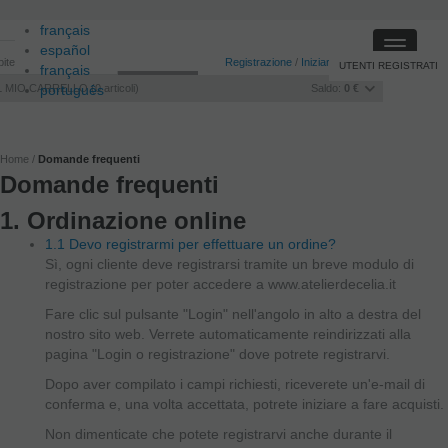
français
Toggle
español
ite
Registrazione
/
Iniziare sessione
UTENTI REGISTRATI
navigati
français
L MIO CARRELLO
português
0
articoli
Saldo:
0 €
Home
Domande frequenti
Domande frequenti
1. Ordinazione online
1.1 Devo registrarmi per effettuare un ordine?
Sì, ogni cliente deve registrarsi tramite un breve modulo di
registrazione per poter accedere a www.atelierdecelia.it
Fare clic sul pulsante "Login" nell'angolo in alto a destra del
nostro sito web. Verrete automaticamente reindirizzati alla
pagina "Login o registrazione" dove potrete registrarvi.
Dopo aver compilato i campi richiesti, riceverete un'e-mail di
conferma e, una volta accettata, potrete iniziare a fare acquisti.
Non dimenticate che potete registrarvi anche durante il