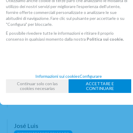
Utilizziamo anche cookie di terze parti che analizzano le modalità di
miglior trattamento.
utilizzo dei nostri servizi per migliorare l'esperienza dell'utente,
fornire offerte commerciali personalizzate o analizzare le sue
abitudini di navigazione. Fare clic sul pulsante per accettarle o su
"Configura" per bloccarle.
Squadra
È possibile rivedere tutte le informazioni e ritirare il proprio
consenso in qualsiasi momento dalla nostra
Politica sui cookie.
Celia
RESPONSABILE DEL WORKSHOP
È responsabile del laboratorio e fondatrice dell'Atelier de
Celia. Dopo essersi formata con i migliori professionisti al
Informazioni sui cookies
Configurare
Buffet Crampon di Parigi, Celia ha iniziato a riparare
clarinetti e sassofoni nella sua città. Durante questo
Continuar solo con las
ACCETTARE E
periodo, ha acquisito una grande esperienza che l'ha
cookies necesarias
CONTINUARE
aiutata a creare l'Atelier de Celia, nato nel 2012. Da allora
è l'anima dell'Atelier, se la conosci lo sai.
José Luis