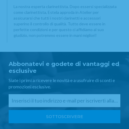
La nostra esperta clarinettista. Dopo essersi specializzata
come clarinettista, Estela approda in Atelier per
assicurarsi che tutti i nostri clarinetti e accessori
superino il controllo di qualità. Tutto deve essere in
perfette condizioni e per questo ci affidiamo al suo
giudizio, non potremmo essere in mani migliori!
Abbonatevi e godete di vantaggi ed
esclusive
Siate i primi a ricevere le novità e a usufruire di sconti e
promozioni esclusive.