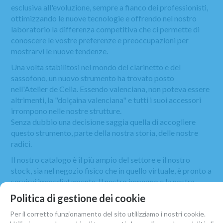
esclusiva all'evoluzione, sempre a fianco dei professionisti,
ottimizzando le nuove tecnologie e offrendo nel nostro
laboratorio la differenza competitiva che ci permette di
conoscere le vostre preferenze e preoccupazioni per
mostrarvi le nuove tendenze.
Una volta stabilitosi nel mondo del clarinetto e del
sassofono, un nuovo strumento ha trovato posto
nell'Atelier de Celia. Essendo valenciana, non poteva essere
altrimenti, la "dolçaina valenciana" e tutti i suoi accessori
irrompono nelle nostre strutture.
Senza dubbio una decisione saggia quella di accogliere
questo strumento, parte della nostra storia, delle nostre
radici.
Il nostro catalogo è il più ampio del settore e il nostro
stock, sia nel negozio fisico che in quello virtuale, è pronto a
servirvi immediatamente. Il nostro impegno e la nostra
illusione è di essere al vostro fianco e le vostre esigenze
Politica di gestione dei cookie
sono la nostra sfida.
Per il corretto funzionamento del sito utilizziamo i nostri cookie.
Continuiamo a lavorare giorno per giorno per offrirvi il