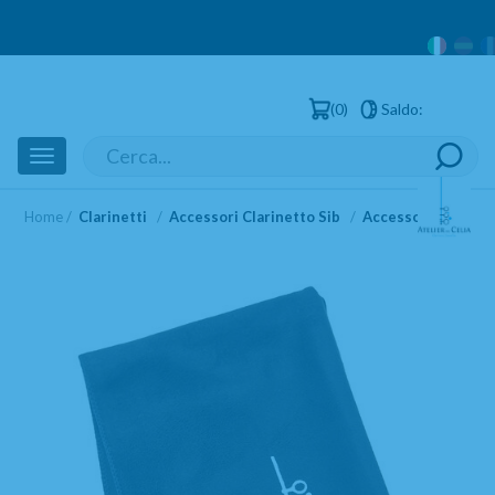
0
Saldo:
Utenti reg
Toggle
navigation
Home
Clarinetti
Accessori Clarinetto Sib
Accessori Pulizia 