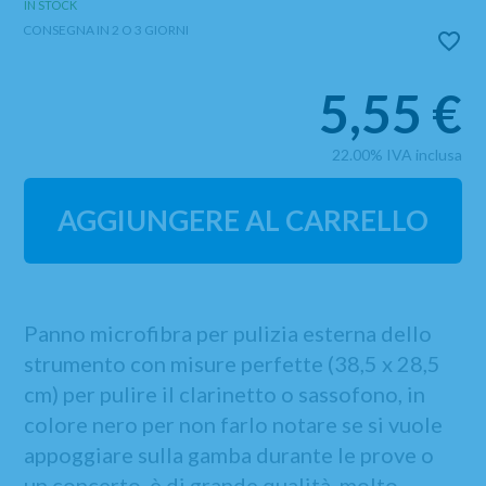
IN STOCK
CONSEGNA IN 2 O 3 GIORNI
5,55
€
22.00%
IVA inclusa
AGGIUNGERE AL CARRELLO
Panno microfibra per pulizia esterna dello
strumento con misure perfette (38,5 x 28,5
cm) per pulire il clarinetto o sassofono, in
colore nero per non farlo notare se si vuole
appoggiare sulla gamba durante le prove o
un concerto, è di grande qualità, molto