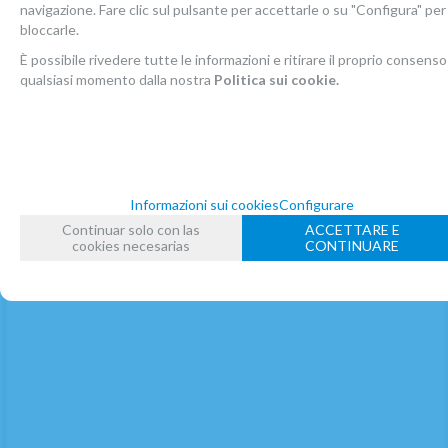
Legatura e Copribocchino
navigazione. Fare clic sul pulsante per accettarle o su "Configura" per
bloccarle.
IN STOCK
È possibile rivedere tutte le informazioni e ritirare il proprio consenso
65,71
€
-
+
qualsiasi momento dalla nostra
Politica sui cookie.
22.00%
IVA inclusa
quantità
AGGIUNGERE AL CARRELLO
Informazioni sui cookies
Configurare
Continuar solo con las
ACCETTARE E
cookies necesarias
CONTINUARE