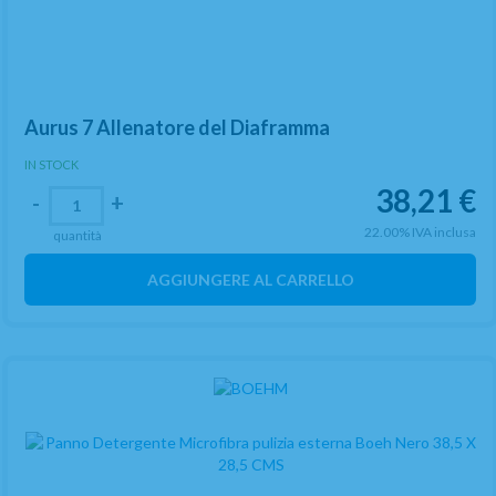
Aurus 7 Allenatore del Diaframma
IN STOCK
38,21
€
-
+
22.00%
IVA inclusa
quantità
AGGIUNGERE AL CARRELLO