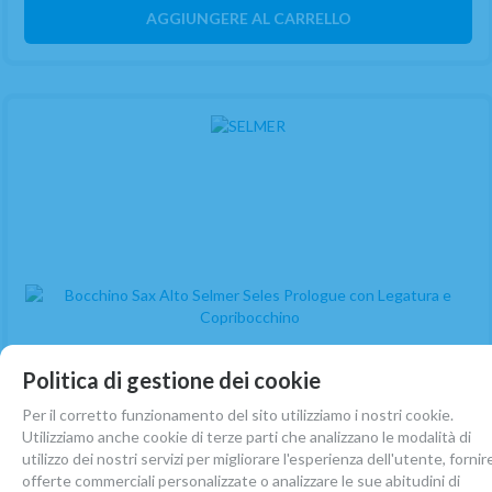
AGGIUNGERE AL CARRELLO
Politica di gestione dei cookie
Per il corretto funzionamento del sito utilizziamo i nostri cookie.
Utilizziamo anche cookie di terze parti che analizzano le modalità di
utilizzo dei nostri servizi per migliorare l'esperienza dell'utente, fornir
Bocchino Sax Alto Selmer Seles Prologue con
offerte commerciali personalizzate o analizzare le sue abitudini di