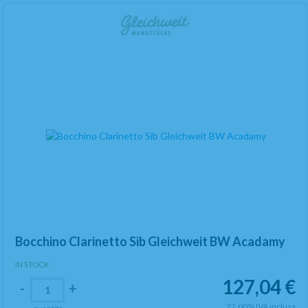
Bocchino Clarinetto Sib Gleichweit BW Acadamy
IN STOCK
127,04
€
-
+
22.00%
IVA inclusa