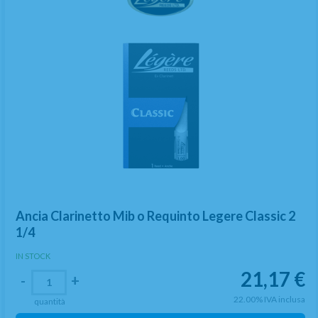
Ancia Clarinetto Mib o Requinto Legere Classic 2
1/4
IN STOCK
21,17
€
-
+
22.00%
IVA inclusa
quantità